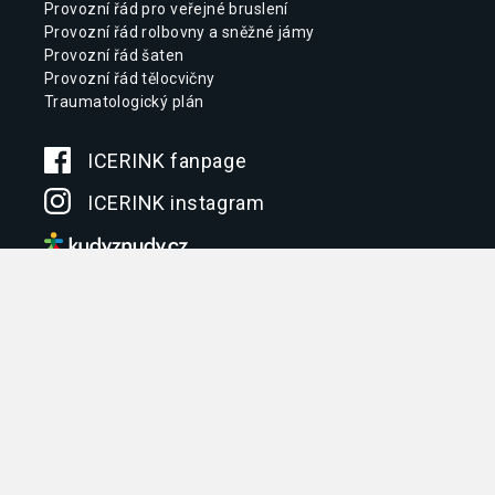
Provozní řád pro veřejné bruslení
Provozní řád rolbovny a sněžné jámy
Provozní řád šaten
Provozní řád tělocvičny
Traumatologický plán
ICERINK fanpage
ICERINK instagram
Aktivity
ICERINK pro veřejnost
Kempy a turnaje
Program pro školy
Letní příměstské tábory
Služby