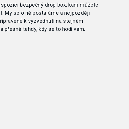
ispozici bezpečný drop box, kam můžete
it. My se
o
ně postaráme a
nejpozději
řipravené k
vyzvednutí na
stejném
 a
přesně tehdy, kdy se
to hodí vám.