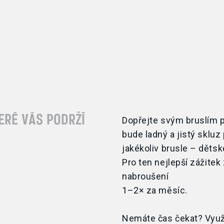
ERÉ VÁS PODRŽÍ
Dopřejte svým bruslím pé
bude ladný a
jistý skluz
jakékoliv brusle – dětsk
Pro
ten nejlepší zážitek
nabroušení
1–2× za
měsíc.
Nemáte čas čekat? Využi