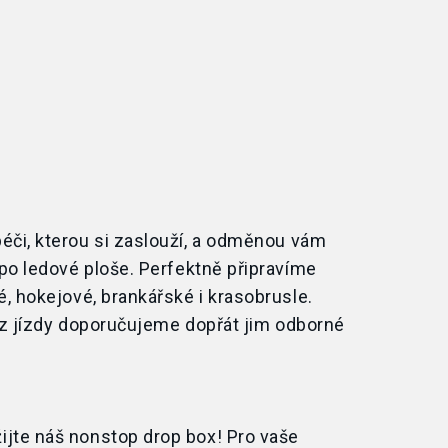
či, kterou si
zaslouží, a
odměnou vám
 po
ledové ploše. Perfektně připravíme
é, hokejové, brankářské i
krasobrusle.
 z
jízdy doporučujeme dopřát jim odborné
jte náš nonstop drop box! Pro
vaše