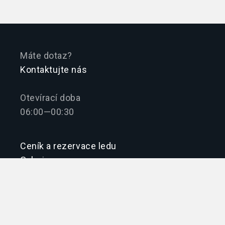
Máte dotaz?
Kontaktujte nás
Otevírací doba
06:00—00:30
Ceník a rezervace ledu
Galerie
Kontakty
Obchodní podmínky
Návštěvní řád
Provozní řád pro veřejné bruslení