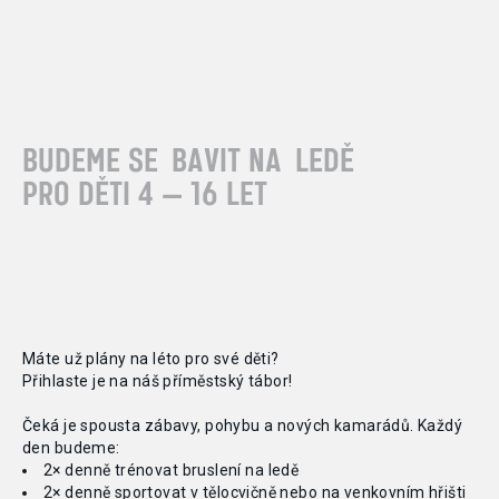
BUDEME SE
BAVIT NA
LEDĚ
PRO DĚTI
4 — 16 LET
Máte už plány na
léto pro
své děti?
Přihlaste je
na náš příměstský tábor!
Čeká je
spousta zábavy, pohybu a
nových kamarádů. Každý
den budeme:
2× denně trénovat bruslení na
ledě
2× denně sportovat v
tělocvičně nebo na
venkovním hřišti