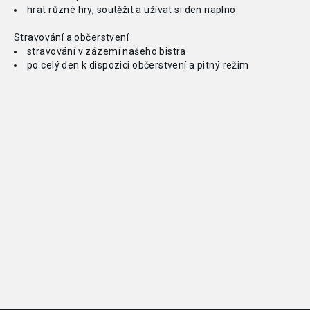
hrat různé hry, soutěžit a
užívat si
den naplno
Stravování a
občerstvení
stravování v
zázemí našeho bistra
po celý den k
dispozici občerstvení a
pitný režim