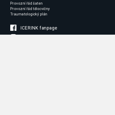
Provozní řád šaten
Provozní řád tělocvičny
Traumatologický plán
ICERINK fanpage
ICERINK instagram
Aktivity
ICERINK pro veřejnost
Kempy a turnaje
Program pro školy
Letní příměstské tábory
Služby
Nabídka pro firmy