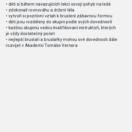
• děti si
během navazujících lekcí osvojí pohyb na
ledě
• zdokonalí rovnováhu a
držení těla
• vytvoří si
pozitivní vztah k
bruslení zábavnou formou
• děti jsou rozděleny do
skupin podle svých dovedností
• každou skupinu vedou kvalifikovaní instruktoři, kterých
je
vždy dostatečný počet
• nejlepší bruslaři a
bruslařky mohou své dovednosti dále
rozvíjet v
Akademii Tomáše Vernera