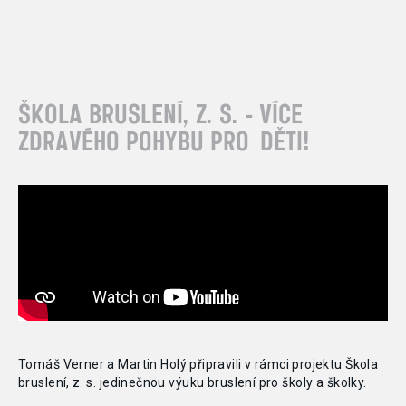
ŠKOLA BRUSLENÍ, Z. S. - VÍCE
ZDRAVÉHO POHYBU PRO
DĚTI!
Tomáš Verner a
Martin Holý připravili v
rámci projektu Škola
bruslení, z. s. jedinečnou výuku bruslení pro
školy a
školky.